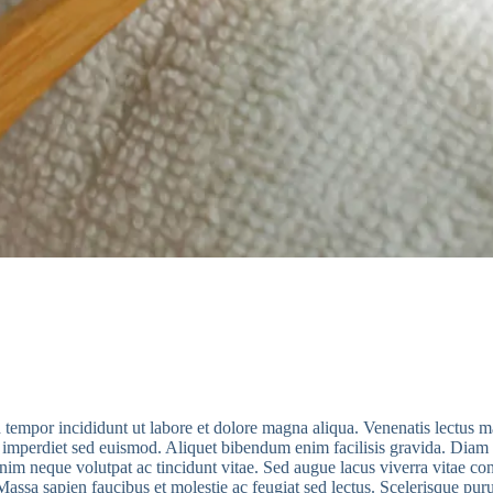
 tempor incididunt ut labore et dolore magna aliqua. Venenatis lectus ma
t imperdiet sed euismod. Aliquet bibendum enim facilisis gravida. Diam 
m neque volutpat ac tincidunt vitae. Sed augue lacus viverra vitae cong
Massa sapien faucibus et molestie ac feugiat sed lectus. Scelerisque puru