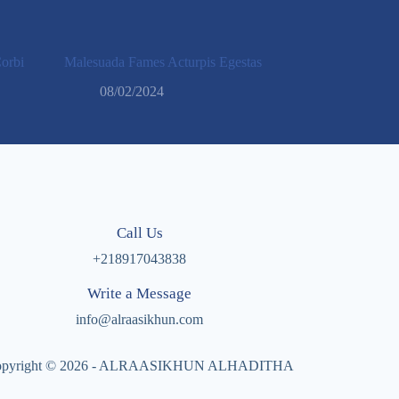
orbi
Malesuada Fames Acturpis Egestas
08/02/2024
Call Us
+218917043838
Write a Message
info@alraasikhun.com
opyright © 2026 - ALRAASIKHUN ALHADITHA