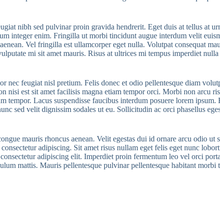
eugiat nibh sed pulvinar proin gravida hendrerit. Eget duis at tellus at
um integer enim. Fringilla ut morbi tincidunt augue interdum velit euism
e aenean. Vel fringilla est ullamcorper eget nulla. Volutpat consequat mau
vulputate mi sit amet mauris. Risus at ultrices mi tempus imperdiet null
or nec feugiat nisl pretium. Felis donec et odio pellentesque diam volut
 nisi est sit amet facilisis magna etiam tempor orci. Morbi non arcu ri
tiam tempor. Lacus suspendisse faucibus interdum posuere lorem ipsum. E
 nunc sed velit dignissim sodales ut eu. Sollicitudin ac orci phasellus ege
e congue mauris rhoncus aenean. Velit egestas dui id ornare arcu odio u
 consectetur adipiscing. Sit amet risus nullam eget felis eget nunc lobo
consectetur adipiscing elit. Imperdiet proin fermentum leo vel orci por
bulum mattis. Mauris pellentesque pulvinar pellentesque habitant morbi