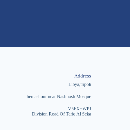
Address
Libya,tripoli
ben ashour near
Nashnosh Mosque
V5FX+WPJ
Division Road Of Tariq Al Seka