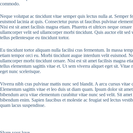
commodo.
Neque volutpat ac tincidunt vitae semper quis lectus nulla at. Semper f
euismod lacinia at quis. Consectetur purus ut faucibus pulvinar element
Nisi est sit amet facilisis magna etiam. Pharetra et ultrices neque ornar
ullamcorper velit sed ullamcorper morbi tincidunt. Quis auctor elit sed 
tellus pellentesque eu tincidunt tortor.
Eu tincidunt tortor aliquam nulla facilisi cras fermentum. In massa temp
etiam tempor orci eu. Morbi tincidunt augue interdum velit euismod. Non
ullamcorper morbi tincidunt ornare. Nisi est sit amet facilisis magna e
tellus elementum sagittis vitae et. Ut sem viverra aliquet eget sit. Vitae
eget nunc scelerisque.
Viverra nibh cras pulvinar mattis nunc sed blandit. A arcu cursus vita
Elementum sagittis vitae et leo duis ut diam quam. Ipsum dolor sit amet
bibendum arcu vitae elementum curabitur vitae nunc sed velit. Sit amet 
bibendum enim. Sapien faucibus et molestie ac feugiat sed lectus vesti
quam lacus suspendisse.
Share your love