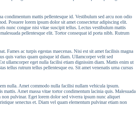
 urna condimentum mattis pellentesque id. Vestibulum sed arcu non odio
od. Posuere lorem ipsum dolor sit amet consectetur adipiscing elit.
ris nunc congue nisi vitae suscipit tellus. Lectus vestibulum mattis
a malesuada pellentesque elit. Tortor consequat id porta nibh. Rutrum
pat. Fames ac turpis egestas maecenas. Nisi est sit amet facilisis magna
sus quis varius quam quisque id diam. Ullamcorper velit sed
st ullamcorper eget nulla facilisi etiam dignissim diam. Mattis enim ut
stas tellus rutrum tellus pellentesque eu. Sit amet venenatis urna cursus
t sem nulla. Amet commodo nulla facilisi nullam vehicula ipsum.
rtis mattis. Amet massa vitae tortor condimentum lacinia quis. Malesuada
ta non pulvinar. Eget lorem dolor sed viverra ipsum nunc aliquet
 tristique senectus et. Diam vel quam elementum pulvinar etiam non