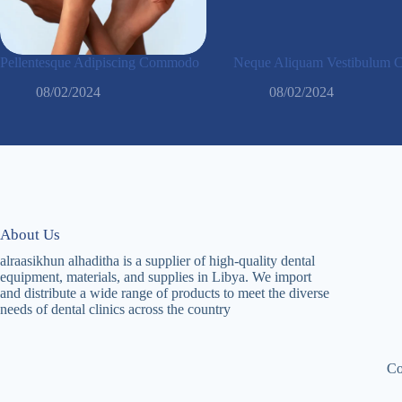
Pellentesque Adipiscing Commodo
Neque Aliquam Vestibulum C
08/02/2024
08/02/2024
About Us
alraasikhun alhaditha is a supplier of high-quality dental
equipment, materials, and supplies in Libya. We import
and distribute a wide range of products to meet the diverse
needs of dental clinics across the country
C